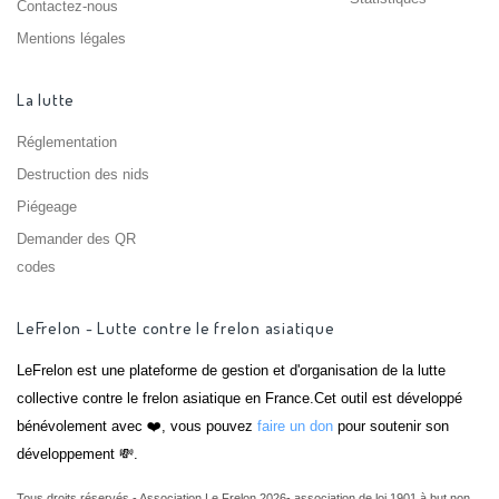
Contactez-nous
Mentions légales
La lutte
Réglementation
Destruction des nids
Piégeage
Demander des QR
codes
LeFrelon - Lutte contre le frelon asiatique
LeFrelon est une plateforme de gestion et d'organisation de la lutte
collective contre le frelon asiatique en France.Cet outil est développé
bénévolement avec ❤️, vous pouvez
faire un don
pour soutenir son
développement 💸.
Tous droits réservés - Association Le Frelon 2026- association de loi 1901 à but non