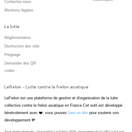
Contactez-nous
Mentions légales
La lutte
Réglementation
Destruction des nids
Piégeage
Demander des QR
codes
LeFrelon - Lutte contre le frelon asiatique
LeFrelon est une plateforme de gestion et d'organisation de la lutte
collective contre le frelon asiatique en France.Cet outil est développé
bénévolement avec ❤️, vous pouvez
faire un don
pour soutenir son
développement 💸.
Tous droits réservés - Association Le Frelon 2026- association de loi 1901 à but non