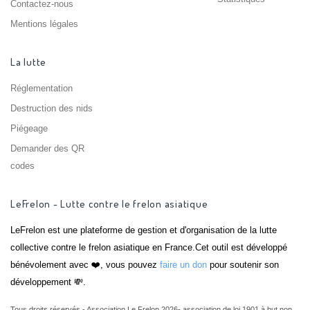
Contactez-nous
Mentions légales
La lutte
Réglementation
Destruction des nids
Piégeage
Demander des QR
codes
LeFrelon - Lutte contre le frelon asiatique
LeFrelon est une plateforme de gestion et d'organisation de la lutte
collective contre le frelon asiatique en France.Cet outil est développé
bénévolement avec ❤️, vous pouvez
faire un don
pour soutenir son
développement 💸.
Tous droits réservés - Association Le Frelon 2026- association de loi 1901 à but non