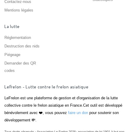
Contactez-nous
Mentions légales
La lutte
Réglementation
Destruction des nids
Piégeage
Demander des QR
codes
LeFrelon - Lutte contre le frelon asiatique
LeFrelon est une plateforme de gestion et d'organisation de la lutte
collective contre le frelon asiatique en France.Cet outil est développé
bénévolement avec ❤️, vous pouvez
faire un don
pour soutenir son
développement 💸.
Tous droits réservés - Association Le Frelon 2026- association de loi 1901 à but non