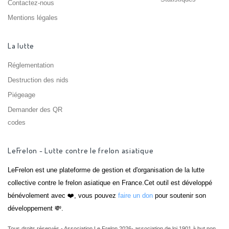
Contactez-nous
Mentions légales
La lutte
Réglementation
Destruction des nids
Piégeage
Demander des QR
codes
LeFrelon - Lutte contre le frelon asiatique
LeFrelon est une plateforme de gestion et d'organisation de la lutte
collective contre le frelon asiatique en France.Cet outil est développé
bénévolement avec ❤️, vous pouvez
faire un don
pour soutenir son
développement 💸.
Tous droits réservés - Association Le Frelon 2026- association de loi 1901 à but non