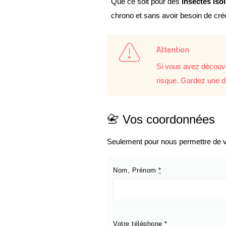
Que ce soit pour des
insectes iso
chrono et sans avoir besoin de cr
Attention
Si vous avez découve
risque. Gardez une d
📇 Vos coordonnées
Seulement pour nous permettre de vo
Nom, Prénom
*
Votre téléphone
*