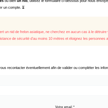
lés
ou bien
un nid
, utilisez le formulaire ci-dessous pour nous envoy
éer un compte. ⏳
rt un nid de frelon asiatique, ne cherchez en aucun cas à le détrui
istance de sécurité d'au moins 10 mètres et éloignez les personnes a
us recontacter éventuellement afin de valider ou compléter les infor
Votre email
*