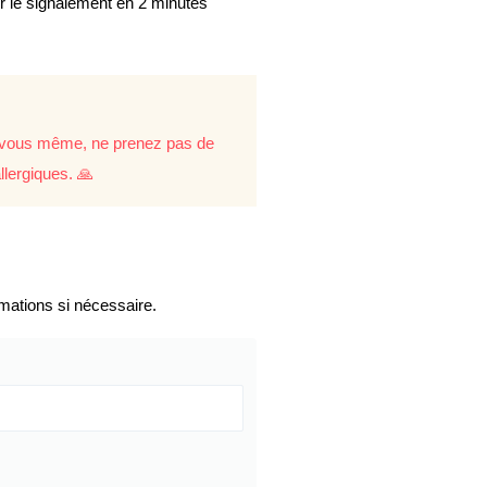
er le signalement en 2 minutes
re vous même, ne prenez pas de
llergiques. 🙏
mations si nécessaire.