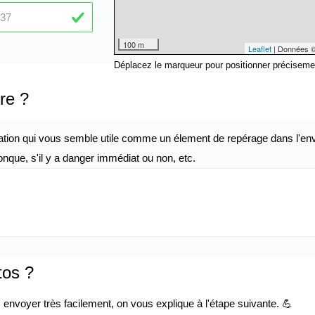
100 m
Leaflet
| Données 
Déplacez le marqueur pour positionner préciseme
re ?
ation qui vous semble utile comme un élement de repérage dans l'env
nque, s'il y a danger immédiat ou non, etc.
tos ?
envoyer très facilement, on vous explique à l'étape suivante. 💪