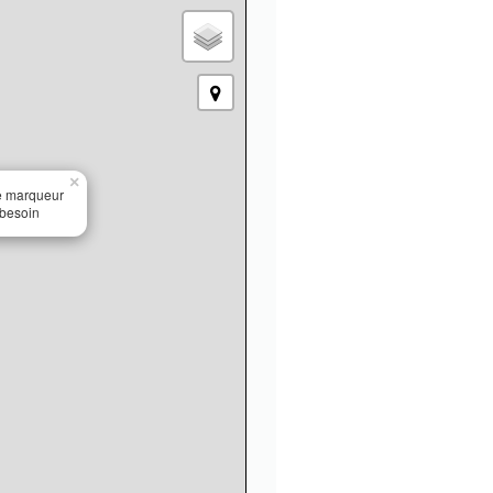
×
le marqueur
 besoin