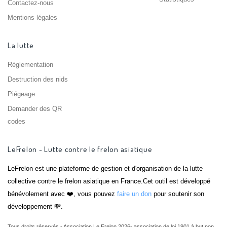
Contactez-nous
Mentions légales
La lutte
Réglementation
Destruction des nids
Piégeage
Demander des QR
codes
LeFrelon - Lutte contre le frelon asiatique
LeFrelon est une plateforme de gestion et d'organisation de la lutte
collective contre le frelon asiatique en France.Cet outil est développé
bénévolement avec ❤️, vous pouvez
faire un don
pour soutenir son
développement 💸.
Tous droits réservés - Association Le Frelon 2026- association de loi 1901 à but non