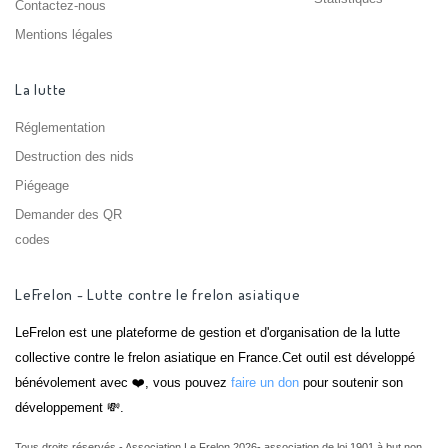
Contactez-nous
Mentions légales
La lutte
Réglementation
Destruction des nids
Piégeage
Demander des QR
codes
LeFrelon - Lutte contre le frelon asiatique
LeFrelon est une plateforme de gestion et d'organisation de la lutte
collective contre le frelon asiatique en France.Cet outil est développé
bénévolement avec ❤️, vous pouvez
faire un don
pour soutenir son
développement 💸.
Tous droits réservés - Association Le Frelon 2026- association de loi 1901 à but non