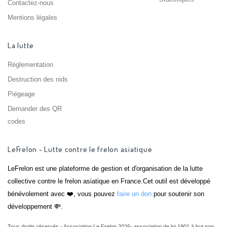
Contactez-nous
Mentions légales
La lutte
Réglementation
Destruction des nids
Piégeage
Demander des QR
codes
LeFrelon - Lutte contre le frelon asiatique
LeFrelon est une plateforme de gestion et d'organisation de la lutte
collective contre le frelon asiatique en France.Cet outil est développé
bénévolement avec ❤️, vous pouvez
faire un don
pour soutenir son
développement 💸.
Tous droits réservés - Association Le Frelon 2026- association de loi 1901 à but non