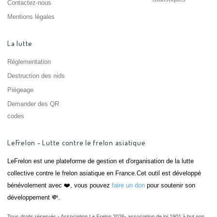
Contactez-nous
Mentions légales
La lutte
Réglementation
Destruction des nids
Piégeage
Demander des QR
codes
LeFrelon - Lutte contre le frelon asiatique
LeFrelon est une plateforme de gestion et d'organisation de la lutte
collective contre le frelon asiatique en France.Cet outil est développé
bénévolement avec ❤️, vous pouvez
faire un don
pour soutenir son
développement 💸.
Tous droits réservés - Association Le Frelon 2026- association de loi 1901 à but non