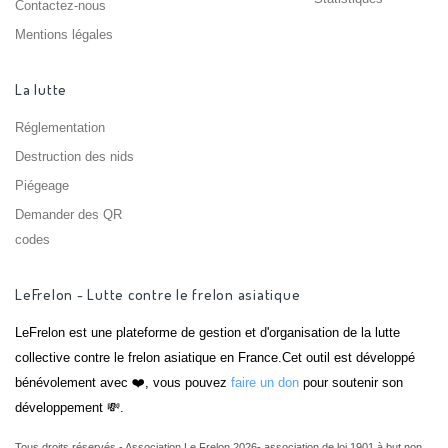
Contactez-nous
Mentions légales
La lutte
Réglementation
Destruction des nids
Piégeage
Demander des QR
codes
LeFrelon - Lutte contre le frelon asiatique
LeFrelon est une plateforme de gestion et d'organisation de la lutte
collective contre le frelon asiatique en France.Cet outil est développé
bénévolement avec ❤️, vous pouvez
faire un don
pour soutenir son
développement 💸.
Tous droits réservés - Association Le Frelon 2026- association de loi 1901 à but non