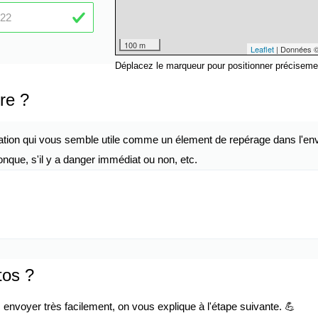
100 m
Leaflet
| Données 
Déplacez le marqueur pour positionner préciseme
re ?
ation qui vous semble utile comme un élement de repérage dans l'env
nque, s'il y a danger immédiat ou non, etc.
tos ?
envoyer très facilement, on vous explique à l'étape suivante. 💪