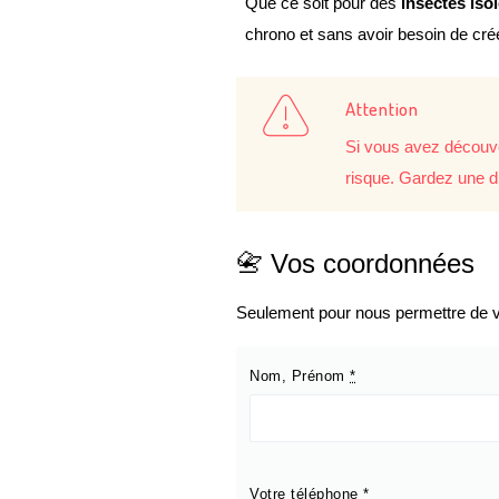
Que ce soit pour des
insectes iso
chrono et sans avoir besoin de cr
Attention
Si vous avez découve
risque. Gardez une d
📇 Vos coordonnées
Seulement pour nous permettre de vo
Nom, Prénom
*
Votre téléphone
*