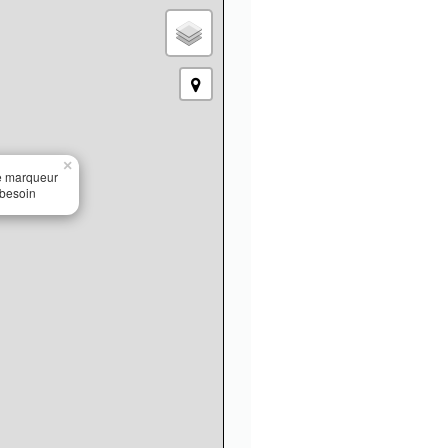
×
le marqueur
 besoin