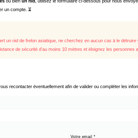
lés
ou bien
un nid
, utilisez le formulaire ci-dessous pour nous envoy
éer un compte. ⏳
rt un nid de frelon asiatique, ne cherchez en aucun cas à le détrui
istance de sécurité d'au moins 10 mètres et éloignez les personnes a
us recontacter éventuellement afin de valider ou compléter les infor
Votre email
*