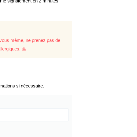
er le signalement en 2 minutes
re vous même, ne prenez pas de
llergiques. 🙏
mations si nécessaire.