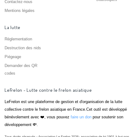
Contactez-nous
Mentions légales
La lutte
Réglementation
Destruction des nids
Piégeage
Demander des QR
codes
LeFrelon - Lutte contre le frelon asiatique
LeFrelon est une plateforme de gestion et d'organisation de la lutte
collective contre le frelon asiatique en France.Cet outil est développé
bénévolement avec ❤️, vous pouvez
faire un don
pour soutenir son
développement 💸.
Tous droits réservés - Association Le Frelon 2026- association de loi 1901 à but non