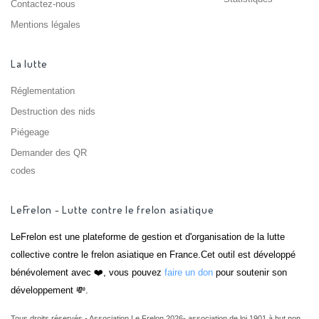
Contactez-nous
Mentions légales
La lutte
Réglementation
Destruction des nids
Piégeage
Demander des QR
codes
LeFrelon - Lutte contre le frelon asiatique
LeFrelon est une plateforme de gestion et d'organisation de la lutte
collective contre le frelon asiatique en France.Cet outil est développé
bénévolement avec ❤️, vous pouvez
faire un don
pour soutenir son
développement 💸.
Tous droits réservés - Association Le Frelon 2026- association de loi 1901 à but non