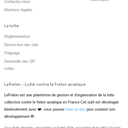
Contactez-nous
Mentions légales
La lutte
Réglementation
Destruction des nids
Piégeage
Demander des QR
codes
LeFrelon - Lutte contre le frelon asiatique
LeFrelon est une plateforme de gestion et d'organisation de la lutte
collective contre le frelon asiatique en France.Cet outil est développé
bénévolement avec ❤️, vous pouvez
faire un don
pour soutenir son
développement 💸.
Tous droits réservés - Association Le Frelon 2026- association de loi 1901 à but non