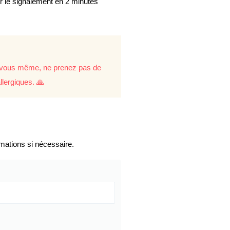
er le signalement en 2 minutes
re vous même, ne prenez pas de
llergiques. 🙏
mations si nécessaire.