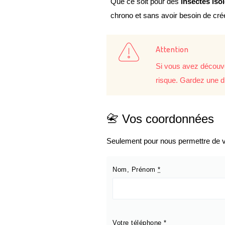
Que ce soit pour des
insectes iso
chrono et sans avoir besoin de cr
Attention
Si vous avez découve
risque. Gardez une d
📇 Vos coordonnées
Seulement pour nous permettre de vo
Nom, Prénom
*
Votre téléphone
*