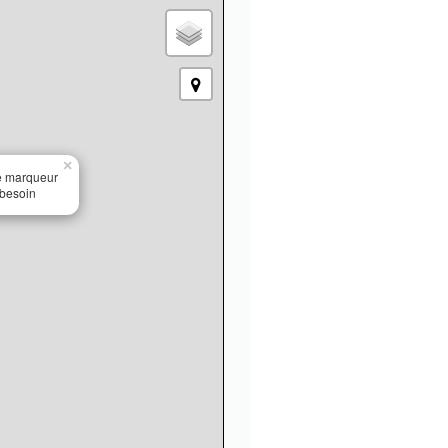
×
le marqueur
 besoin