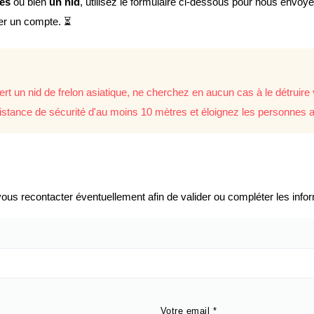
lés
ou bien
un nid
, utilisez le formulaire ci-dessous pour nous envoy
éer un compte. ⏳
rt un nid de frelon asiatique, ne cherchez en aucun cas à le détrui
istance de sécurité d'au moins 10 mètres et éloignez les personnes a
us recontacter éventuellement afin de valider ou compléter les infor
Votre email
*