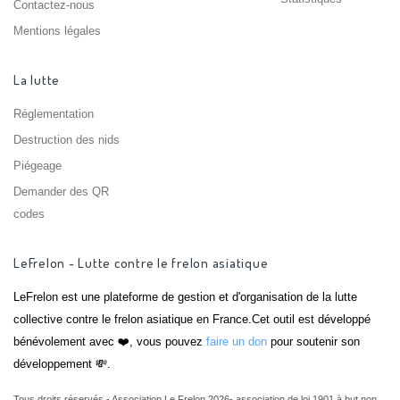
Contactez-nous
Mentions légales
La lutte
Réglementation
Destruction des nids
Piégeage
Demander des QR
codes
LeFrelon - Lutte contre le frelon asiatique
LeFrelon est une plateforme de gestion et d'organisation de la lutte
collective contre le frelon asiatique en France.Cet outil est développé
bénévolement avec ❤️, vous pouvez
faire un don
pour soutenir son
développement 💸.
Tous droits réservés - Association Le Frelon 2026- association de loi 1901 à but non