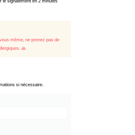
er le signalement en 2 minutes
re vous même, ne prenez pas de
llergiques. 🙏
mations si nécessaire.