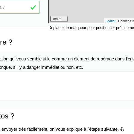
100 m
Leaflet
| Données 
Déplacez le marqueur pour positionner préciseme
re ?
ation qui vous semble utile comme un élement de repérage dans l'env
nque, s'il y a danger immédiat ou non, etc.
tos ?
envoyer très facilement, on vous explique à l'étape suivante. 💪