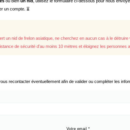
lés
ou bien
un nid
, utilisez le formulaire ci-dessous pour nous envoy
éer un compte. ⏳
rt un nid de frelon asiatique, ne cherchez en aucun cas à le détrui
istance de sécurité d'au moins 10 mètres et éloignez les personnes a
us recontacter éventuellement afin de valider ou compléter les infor
Votre email
*