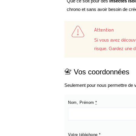
Que ce soit pour des
insectes iso
chrono et sans avoir besoin de cr
Attention
Si vous avez découve
risque. Gardez une d
📇 Vos coordonnées
Seulement pour nous permettre de vo
Nom, Prénom
*
Votre téléphone
*