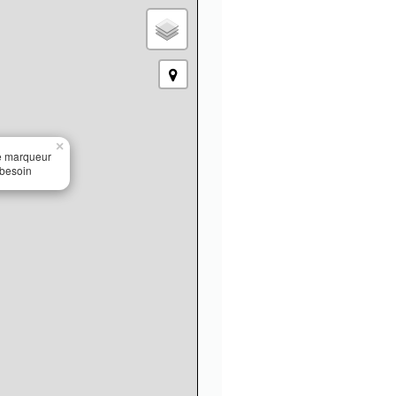
×
le marqueur
 besoin