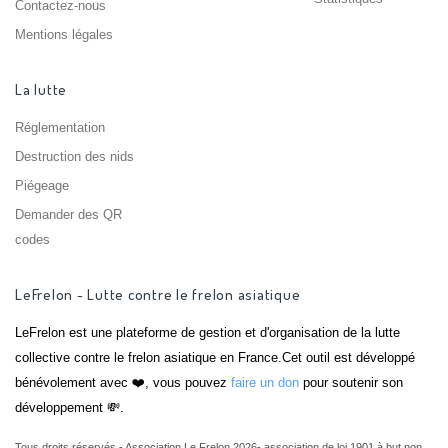
Contactez-nous
Mentions légales
La lutte
Réglementation
Destruction des nids
Piégeage
Demander des QR
codes
LeFrelon - Lutte contre le frelon asiatique
LeFrelon est une plateforme de gestion et d'organisation de la lutte
collective contre le frelon asiatique en France.Cet outil est développé
bénévolement avec ❤️, vous pouvez
faire un don
pour soutenir son
développement 💸.
Tous droits réservés - Association Le Frelon 2026- association de loi 1901 à but non