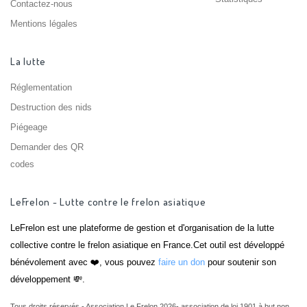
Contactez-nous
Mentions légales
La lutte
Réglementation
Destruction des nids
Piégeage
Demander des QR
codes
LeFrelon - Lutte contre le frelon asiatique
LeFrelon est une plateforme de gestion et d'organisation de la lutte
collective contre le frelon asiatique en France.Cet outil est développé
bénévolement avec ❤️, vous pouvez
faire un don
pour soutenir son
développement 💸.
Tous droits réservés - Association Le Frelon 2026- association de loi 1901 à but non