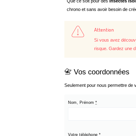
Que ce soit pour des
insectes iso
chrono et sans avoir besoin de cr
Attention
Si vous avez découve
risque. Gardez une d
📇 Vos coordonnées
Seulement pour nous permettre de vo
Nom, Prénom
*
Votre téléphone
*