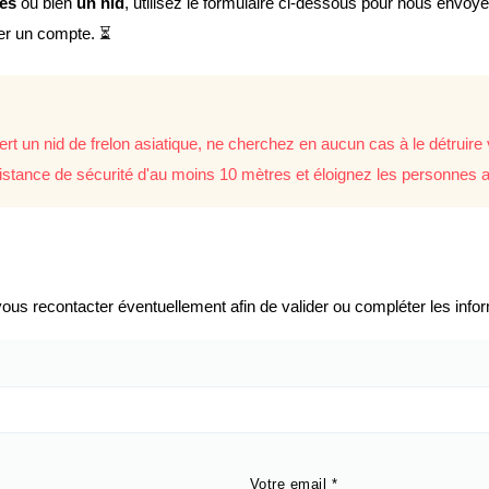
lés
ou bien
un nid
, utilisez le formulaire ci-dessous pour nous envoy
éer un compte. ⏳
rt un nid de frelon asiatique, ne cherchez en aucun cas à le détrui
istance de sécurité d'au moins 10 mètres et éloignez les personnes a
us recontacter éventuellement afin de valider ou compléter les infor
Votre email
*