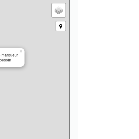
×
le marqueur
 besoin