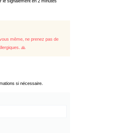
er le signalement en 2 minutes
re vous même, ne prenez pas de
llergiques. 🙏
mations si nécessaire.