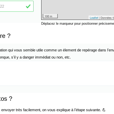
100 m
Leaflet
| Données 
Déplacez le marqueur pour positionner préciseme
re ?
ation qui vous semble utile comme un élement de repérage dans l'env
nque, s'il y a danger immédiat ou non, etc.
tos ?
envoyer très facilement, on vous explique à l'étape suivante. 💪