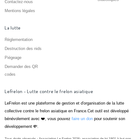
Contactez-nous
Mentions légales
La lutte
Réglementation
Destruction des nids
Piégeage
Demander des QR
codes
LeFrelon - Lutte contre le frelon asiatique
LeFrelon est une plateforme de gestion et d'organisation de la lutte
collective contre le frelon asiatique en France.Cet outil est développé
bénévolement avec ❤️, vous pouvez
faire un don
pour soutenir son
développement 💸.
Tous droits réservés - Association Le Frelon 2026- association de loi 1901 à but non