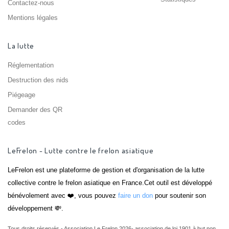
Contactez-nous
Mentions légales
La lutte
Réglementation
Destruction des nids
Piégeage
Demander des QR
codes
LeFrelon - Lutte contre le frelon asiatique
LeFrelon est une plateforme de gestion et d'organisation de la lutte
collective contre le frelon asiatique en France.Cet outil est développé
bénévolement avec ❤️, vous pouvez
faire un don
pour soutenir son
développement 💸.
Tous droits réservés - Association Le Frelon 2026- association de loi 1901 à but non