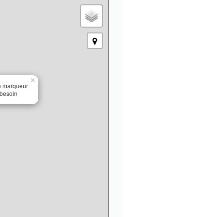
×
le marqueur
 besoin