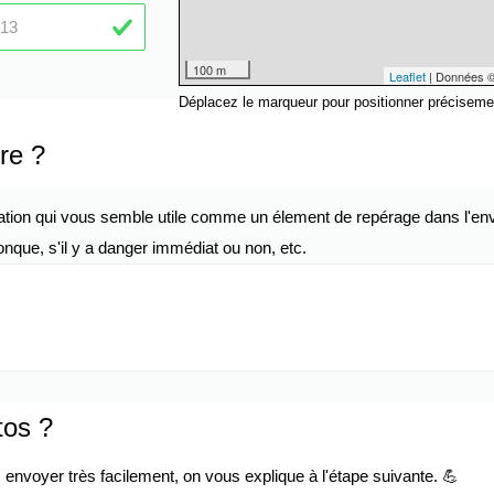
100 m
Leaflet
| Données 
Déplacez le marqueur pour positionner préciseme
re ?
ation qui vous semble utile comme un élement de repérage dans l'env
nque, s'il y a danger immédiat ou non, etc.
tos ?
envoyer très facilement, on vous explique à l'étape suivante. 💪