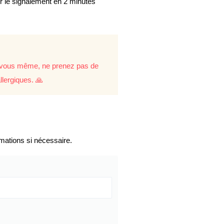
er le signalement en 2 minutes
re vous même, ne prenez pas de
llergiques. 🙏
mations si nécessaire.