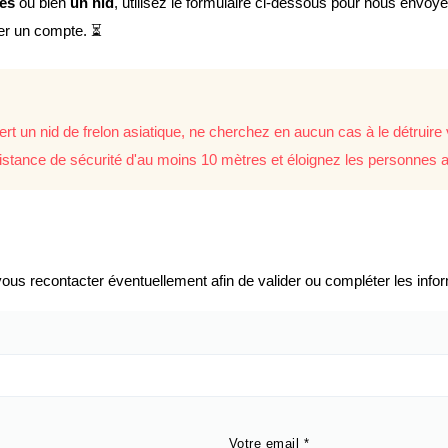
lés
ou bien
un nid
, utilisez le formulaire ci-dessous pour nous envoy
éer un compte. ⏳
rt un nid de frelon asiatique, ne cherchez en aucun cas à le détrui
istance de sécurité d'au moins 10 mètres et éloignez les personnes a
us recontacter éventuellement afin de valider ou compléter les infor
Votre email
*