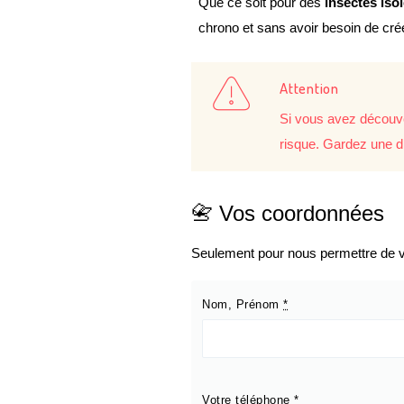
Que ce soit pour des
insectes iso
chrono et sans avoir besoin de cr
Attention
Si vous avez découve
risque. Gardez une d
📇 Vos coordonnées
Seulement pour nous permettre de vo
Nom, Prénom
*
Votre téléphone
*