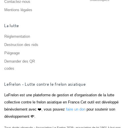
Contactez-nous
Mentions légales
La lutte
Réglementation
Destruction des nids
Piégeage
Demander des QR
codes
LeFrelon - Lutte contre le frelon asiatique
LeFrelon est une plateforme de gestion et d'organisation de la lutte
collective contre le frelon asiatique en France.Cet outil est développé
bénévolement avec ❤️, vous pouvez
faire un don
pour soutenir son
développement 💸.
Tous droits réservés - Association Le Frelon 2026- association de loi 1901 à but non