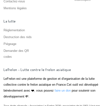
Contactez-nous
Mentions légales
La lutte
Réglementation
Destruction des nids
Piégeage
Demander des QR
codes
LeFrelon - Lutte contre le frelon asiatique
LeFrelon est une plateforme de gestion et d'organisation de la lutte
collective contre le frelon asiatique en France.Cet outil est développé
bénévolement avec ❤️, vous pouvez
faire un don
pour soutenir son
développement 💸.
Tous droits réservés - Association Le Frelon 2026- association de loi 1901 à but non