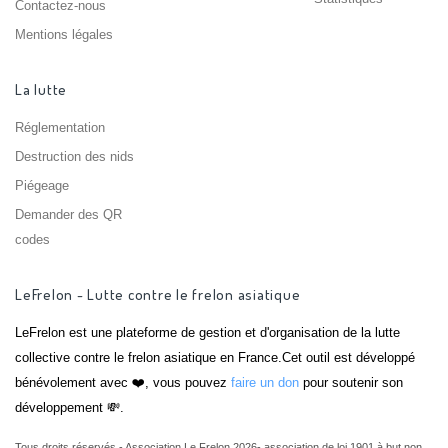
Contactez-nous
Mentions légales
La lutte
Réglementation
Destruction des nids
Piégeage
Demander des QR
codes
LeFrelon - Lutte contre le frelon asiatique
LeFrelon est une plateforme de gestion et d'organisation de la lutte
collective contre le frelon asiatique en France.Cet outil est développé
bénévolement avec ❤️, vous pouvez
faire un don
pour soutenir son
développement 💸.
Tous droits réservés - Association Le Frelon 2026- association de loi 1901 à but non