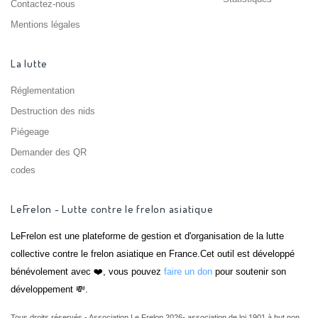
Contactez-nous
Mentions légales
La lutte
Réglementation
Destruction des nids
Piégeage
Demander des QR
codes
LeFrelon - Lutte contre le frelon asiatique
LeFrelon est une plateforme de gestion et d'organisation de la lutte
collective contre le frelon asiatique en France.Cet outil est développé
bénévolement avec ❤️, vous pouvez
faire un don
pour soutenir son
développement 💸.
Tous droits réservés - Association Le Frelon 2026- association de loi 1901 à but non