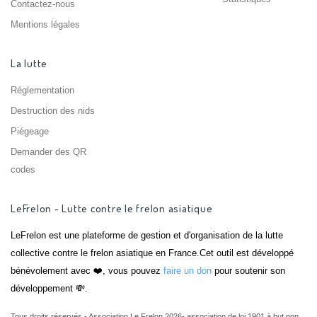
Contactez-nous
Mentions légales
La lutte
Réglementation
Destruction des nids
Piégeage
Demander des QR
codes
LeFrelon - Lutte contre le frelon asiatique
LeFrelon est une plateforme de gestion et d'organisation de la lutte
collective contre le frelon asiatique en France.Cet outil est développé
bénévolement avec ❤️, vous pouvez
faire un don
pour soutenir son
développement 💸.
Tous droits réservés - Association Le Frelon 2026- association de loi 1901 à but non