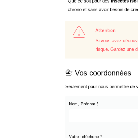
Que ce soit pour des
insectes iso
chrono et sans avoir besoin de cr
Attention
Si vous avez découve
risque. Gardez une d
📇 Vos coordonnées
Seulement pour nous permettre de vo
Nom, Prénom
*
Votre téléphone
*