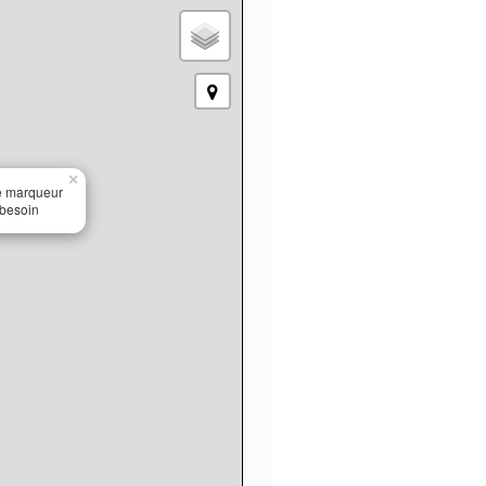
×
le marqueur
 besoin