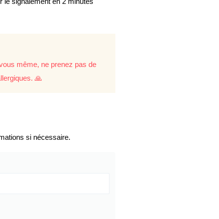
er le signalement en 2 minutes
re vous même, ne prenez pas de
llergiques. 🙏
mations si nécessaire.