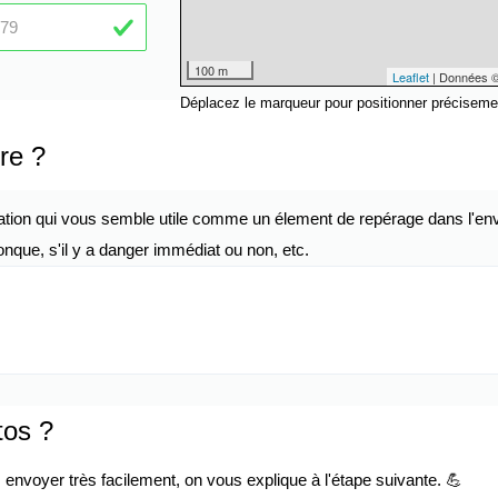
100 m
Leaflet
| Données 
Déplacez le marqueur pour positionner préciseme
re ?
ation qui vous semble utile comme un élement de repérage dans l'env
nque, s'il y a danger immédiat ou non, etc.
tos ?
envoyer très facilement, on vous explique à l'étape suivante. 💪