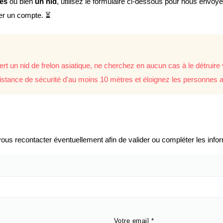
lés
ou bien
un nid
, utilisez le formulaire ci-dessous pour nous envoy
éer un compte. ⏳
rt un nid de frelon asiatique, ne cherchez en aucun cas à le détrui
istance de sécurité d'au moins 10 mètres et éloignez les personnes a
us recontacter éventuellement afin de valider ou compléter les infor
Votre email
*