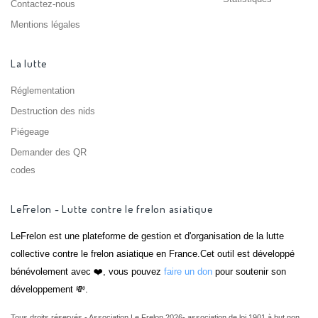
Contactez-nous
Mentions légales
La lutte
Réglementation
Destruction des nids
Piégeage
Demander des QR
codes
LeFrelon - Lutte contre le frelon asiatique
LeFrelon est une plateforme de gestion et d'organisation de la lutte
collective contre le frelon asiatique en France.Cet outil est développé
bénévolement avec ❤️, vous pouvez
faire un don
pour soutenir son
développement 💸.
Tous droits réservés - Association Le Frelon 2026- association de loi 1901 à but non