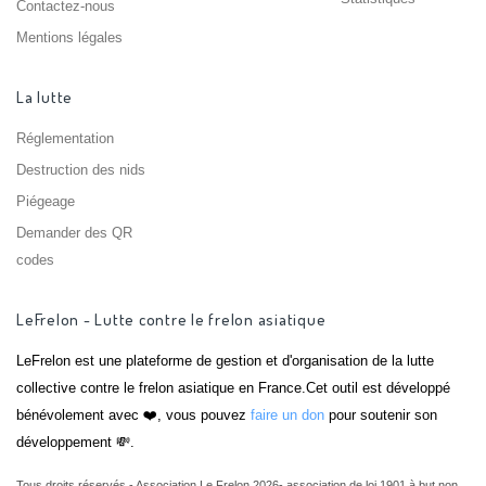
Contactez-nous
Mentions légales
La lutte
Réglementation
Destruction des nids
Piégeage
Demander des QR
codes
LeFrelon - Lutte contre le frelon asiatique
LeFrelon est une plateforme de gestion et d'organisation de la lutte
collective contre le frelon asiatique en France.Cet outil est développé
bénévolement avec ❤️, vous pouvez
faire un don
pour soutenir son
développement 💸.
Tous droits réservés - Association Le Frelon 2026- association de loi 1901 à but non