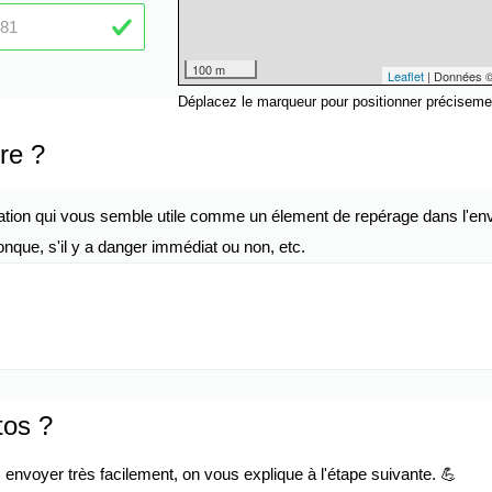
100 m
Leaflet
| Données 
Déplacez le marqueur pour positionner préciseme
re ?
ation qui vous semble utile comme un élement de repérage dans l'env
nque, s'il y a danger immédiat ou non, etc.
tos ?
envoyer très facilement, on vous explique à l'étape suivante. 💪