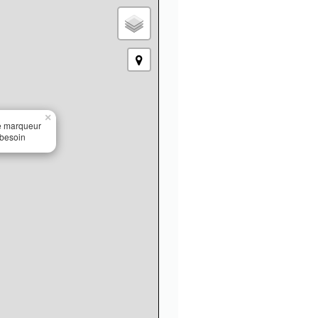
×
le marqueur
 besoin