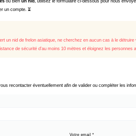
lés
ou bien
un nid
, utilisez le formulaire ci-dessous pour nous envoy
éer un compte. ⏳
rt un nid de frelon asiatique, ne cherchez en aucun cas à le détrui
istance de sécurité d'au moins 10 mètres et éloignez les personnes a
us recontacter éventuellement afin de valider ou compléter les infor
Votre email
*