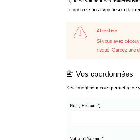
Que ce soit pour des
insectes iso
chrono et sans avoir besoin de cr
Attention
Si vous avez découve
risque. Gardez une d
📇 Vos coordonnées
Seulement pour nous permettre de vo
Nom, Prénom
*
Votre téléphone
*