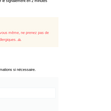
er le signalement en 2 minutes
re vous même, ne prenez pas de
llergiques. 🙏
mations si nécessaire.