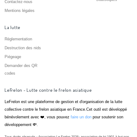
Contactez-nous
Mentions légales
La lutte
Réglementation
Destruction des nids
Piégeage
Demander des QR
codes
LeFrelon - Lutte contre le frelon asiatique
LeFrelon est une plateforme de gestion et d'organisation de la lutte
collective contre le frelon asiatique en France.Cet outil est développé
bénévolement avec ❤️, vous pouvez
faire un don
pour soutenir son
développement 💸.
Tous droits réservés - Association Le Frelon 2026- association de loi 1901 à but non