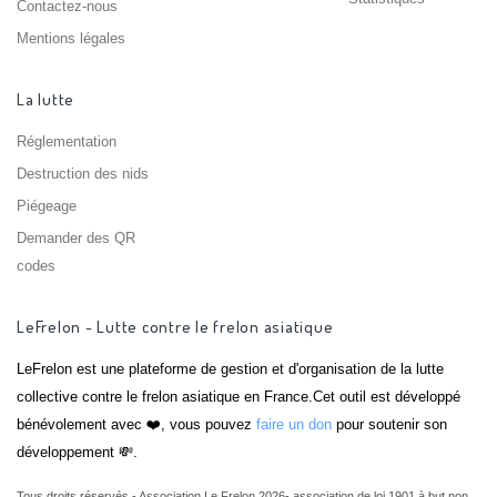
Contactez-nous
Mentions légales
La lutte
Réglementation
Destruction des nids
Piégeage
Demander des QR
codes
LeFrelon - Lutte contre le frelon asiatique
LeFrelon est une plateforme de gestion et d'organisation de la lutte
collective contre le frelon asiatique en France.Cet outil est développé
bénévolement avec ❤️, vous pouvez
faire un don
pour soutenir son
développement 💸.
Tous droits réservés - Association Le Frelon 2026- association de loi 1901 à but non