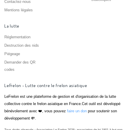
Contactez-nous
Mentions légales
La lutte
Réglementation
Destruction des nids
Piégeage
Demander des QR
codes
LeFrelon - Lutte contre le frelon asiatique
LeFrelon est une plateforme de gestion et d'organisation de la lutte
collective contre le frelon asiatique en France.Cet outil est développé
bénévolement avec ❤️, vous pouvez
faire un don
pour soutenir son
développement 💸.
Tous droits réservés - Association Le Frelon 2026- association de loi 1901 à but non