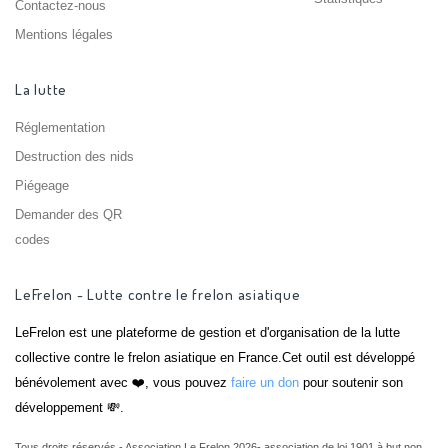
Contactez-nous
Mentions légales
La lutte
Réglementation
Destruction des nids
Piégeage
Demander des QR
codes
LeFrelon - Lutte contre le frelon asiatique
LeFrelon est une plateforme de gestion et d'organisation de la lutte
collective contre le frelon asiatique en France.Cet outil est développé
bénévolement avec ❤️, vous pouvez
faire un don
pour soutenir son
développement 💸.
Tous droits réservés - Association Le Frelon 2026- association de loi 1901 à but non