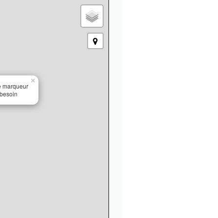
×
le marqueur
 besoin