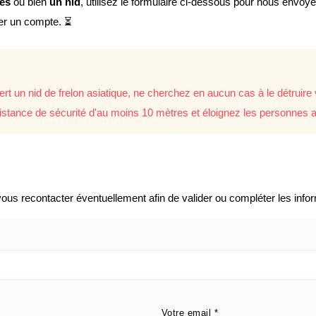
lés
ou bien
un nid
, utilisez le formulaire ci-dessous pour nous envoy
éer un compte. ⏳
rt un nid de frelon asiatique, ne cherchez en aucun cas à le détrui
istance de sécurité d'au moins 10 mètres et éloignez les personnes a
us recontacter éventuellement afin de valider ou compléter les infor
Votre email
*