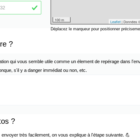
100 m
Leaflet
| Données 
Déplacez le marqueur pour positionner préciseme
re ?
ation qui vous semble utile comme un élement de repérage dans l'env
nque, s'il y a danger immédiat ou non, etc.
tos ?
envoyer très facilement, on vous explique à l'étape suivante. 💪