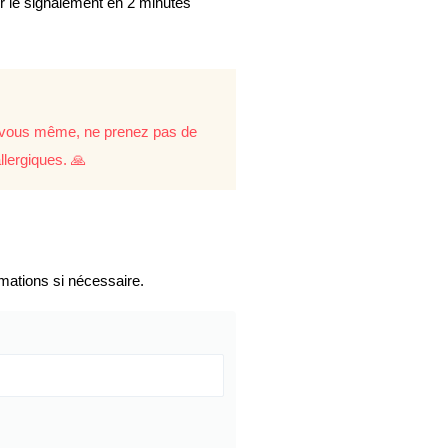
er le signalement en 2 minutes
re vous même, ne prenez pas de
llergiques. 🙏
mations si nécessaire.