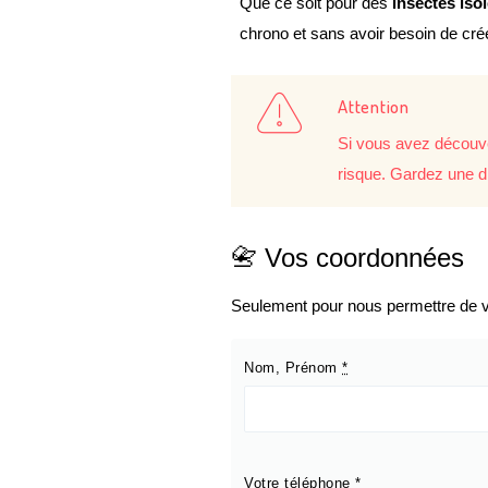
Que ce soit pour des
insectes iso
chrono et sans avoir besoin de cr
Attention
Si vous avez découve
risque. Gardez une d
📇 Vos coordonnées
Seulement pour nous permettre de vo
Nom, Prénom
*
Votre téléphone
*