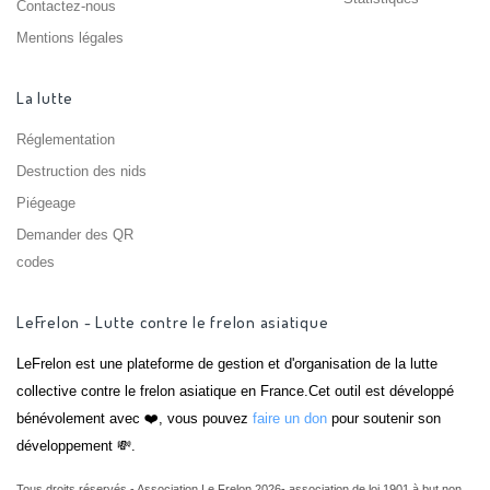
Contactez-nous
Mentions légales
La lutte
Réglementation
Destruction des nids
Piégeage
Demander des QR
codes
LeFrelon - Lutte contre le frelon asiatique
LeFrelon est une plateforme de gestion et d'organisation de la lutte
collective contre le frelon asiatique en France.Cet outil est développé
bénévolement avec ❤️, vous pouvez
faire un don
pour soutenir son
développement 💸.
Tous droits réservés - Association Le Frelon 2026- association de loi 1901 à but non