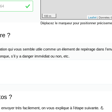
100 m
Leaflet
| Données 
Déplacez le marqueur pour positionner préciseme
re ?
ation qui vous semble utile comme un élement de repérage dans l'env
nque, s'il y a danger immédiat ou non, etc.
tos ?
envoyer très facilement, on vous explique à l'étape suivante. 💪