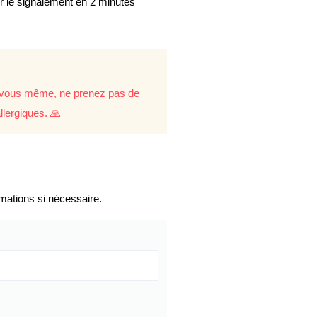
er le signalement en 2 minutes
re vous même, ne prenez pas de
llergiques. 🙏
mations si nécessaire.