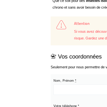
Que ce soit pour des
insectes iso
chrono et sans avoir besoin de cr
Attention
Si vous avez découve
risque. Gardez une d
📇 Vos coordonnées
Seulement pour nous permettre de vo
Nom, Prénom
*
Votre téléphone
*