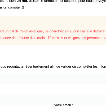
lés
ou bien
un nid
, utilisez le formulaire ci-dessous pour nous envoy
éer un compte. ⏳
rt un nid de frelon asiatique, ne cherchez en aucun cas à le détrui
istance de sécurité d'au moins 10 mètres et éloignez les personnes a
us recontacter éventuellement afin de valider ou compléter les infor
Votre email
*