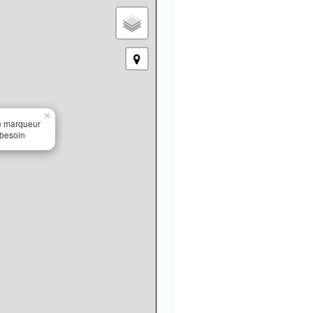
×
le marqueur
 besoin