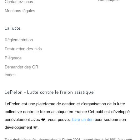
Contactez-nous
Mentions légales
La lutte
Réglementation
Destruction des nids
Piégeage
Demander des QR
codes
LeFrelon - Lutte contre le frelon asiatique
LeFrelon est une plateforme de gestion et d'organisation de la lutte
collective contre le frelon asiatique en France.Cet outil est développé
bénévolement avec ❤️, vous pouvez
faire un don
pour soutenir son
développement 💸.
Tous droits réservés - Association Le Frelon 2026- association de loi 1901 à but non