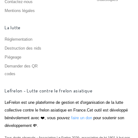
Contactez-nous
Mentions légales
La lutte
Réglementation
Destruction des nids
Piégeage
Demander des QR
codes
LeFrelon - Lutte contre le frelon asiatique
LeFrelon est une plateforme de gestion et d'organisation de la lutte
collective contre le frelon asiatique en France.Cet outil est développé
bénévolement avec ❤️, vous pouvez
faire un don
pour soutenir son
développement 💸.
Tous droits réservés - Association Le Frelon 2026- association de loi 1901 à but non