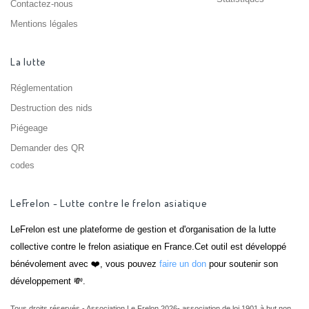
Contactez-nous
Mentions légales
La lutte
Réglementation
Destruction des nids
Piégeage
Demander des QR
codes
LeFrelon - Lutte contre le frelon asiatique
LeFrelon est une plateforme de gestion et d'organisation de la lutte
collective contre le frelon asiatique en France.Cet outil est développé
bénévolement avec ❤️, vous pouvez
faire un don
pour soutenir son
développement 💸.
Tous droits réservés - Association Le Frelon 2026- association de loi 1901 à but non